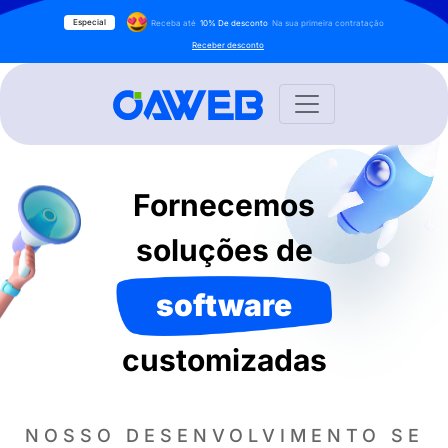
Especial
Receba até
10% De desconto
Na sua primeira contratação
Receber desconto
Fornecemos
soluções de
software
customizadas
NOSSO DESENVOLVIMENTO SE